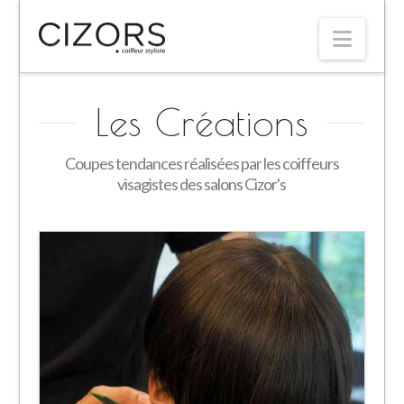
Navi
Les Créations
Coupes tendances réalisées par les coiffeurs
visagistes des salons Cizor's