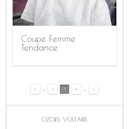
Coupe Femme
Tendance
1
...
2
3
4
...
5
CIZORS VOLTAIRE